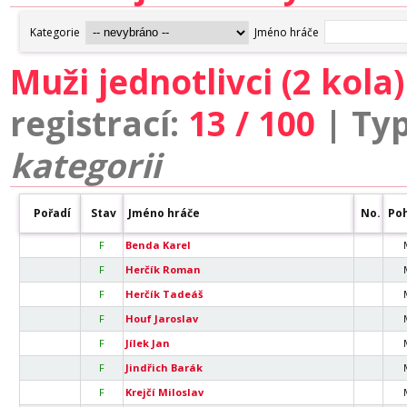
Muži jednotlivci (2 kola)
registrací:
13 / 100
| Ty
kategorii
Pořadí
Stav
Jméno hráče
No.
Poh
F
Benda Karel
F
Herčík Roman
F
Herčík Tadeáš
F
Houf Jaroslav
F
Jílek Jan
F
Jindřich Barák
F
Krejčí Miloslav