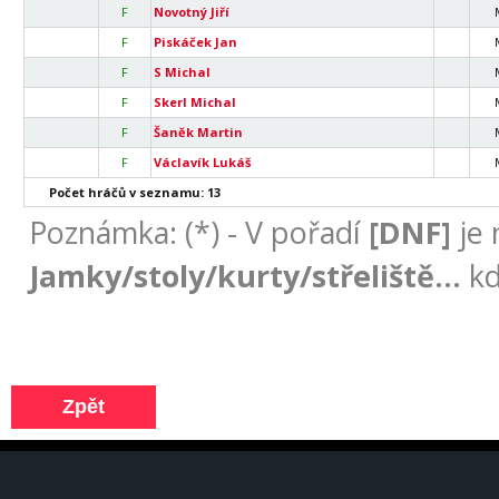
F
Novotný Jiří
F
Piskáček Jan
F
S Michal
F
Skerl Michal
F
Šaněk Martin
F
Václavík Lukáš
Počet hráčů v seznamu: 13
Poznámka: (*) - V pořadí
[DNF]
je 
Jamky/stoly/kurty/střeliště...
kd