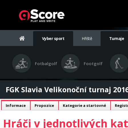
Vyber sport
Hřiště
Turnaje
Fotbalgolf
Footgolf
FGK Slavia Velikonoční turnaj 201
Informace
Propozice
Kategorie a startovné
Regist
Hráči v jednotlivých kat