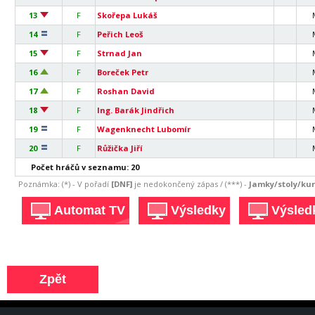
13
F
Skořepa Lukáš
14
F
Peřich Leoš
15
F
Strnad Jan
16
F
Boreček Petr
17
F
Roshan David
18
F
Ing. Barák Jindřich
19
F
Wagenknecht Lubomír
20
F
Růžička Jiří
Počet hráčů v seznamu: 20
Poznámka: (*) - V pořadí
[DNF]
je nedokončený zápas / (***) -
Jamky/stoly/kurt