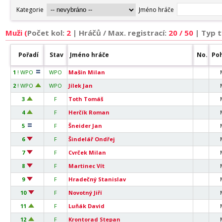
Muži (
Počet kol:
2
|
Hráčů / Max. registrací:
20 / 50
| Typ 
Pořadí
Stav
Jméno hráče
No.
Poh
1
! WPO
WPO
Mašín Milan
2
! WPO
WPO
Jílek Jan
3
F
Toth Tomáš
4
F
Herčík Roman
5
F
Šneider Jan
6
F
Šindelář Ondřej
7
F
Cvrček Milan
8
F
Martinec Vít
9
F
Hradečný Stanislav
10
F
Novotný Jiří
11
F
Luňák David
12
F
Krontorad Stepan