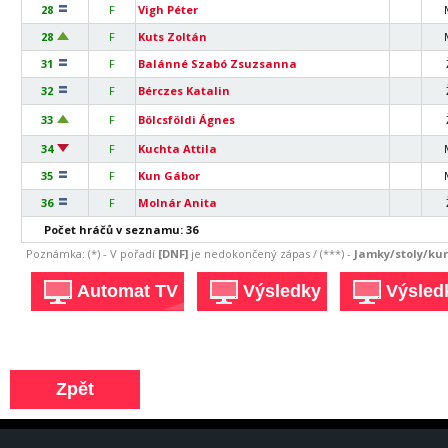
28
F
Vigh Péter
28
F
Kuts Zoltán
31
F
Balánné Szabó Zsuzsanna
32
F
Bérczes Katalin
33
F
Bölcsföldi Ágnes
34
F
Kuchta Attila
35
F
Kun Gábor
36
F
Molnár Anita
Počet hráčů v seznamu: 36
Poznámka: (*) - V pořadí
[DNF]
je nedokončený zápas / (***) -
Jamky/stoly/kurt