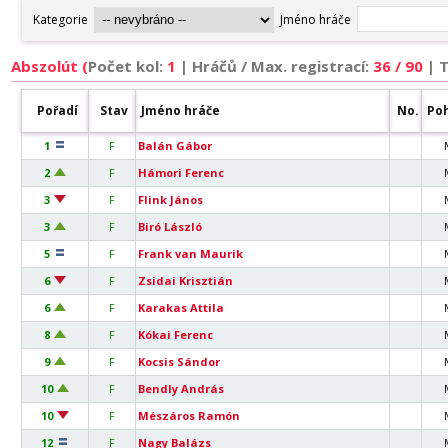
Abszolút (
Počet kol:
1
|
Hráčů / Max. registrací:
36 / 90
| 
Pořadí
Stav
Jméno hráče
No.
Poh
1
F
Balán Gábor
2
F
Hámori Ferenc
3
F
Flink János
3
F
Biró László
5
F
Frank van Maurik
6
F
Zsidai Krisztián
6
F
Karakas Attila
8
F
Kókai Ferenc
9
F
Kocsis Sándor
10
F
Bendly András
10
F
Mészáros Ramón
12
F
Nagy Balázs