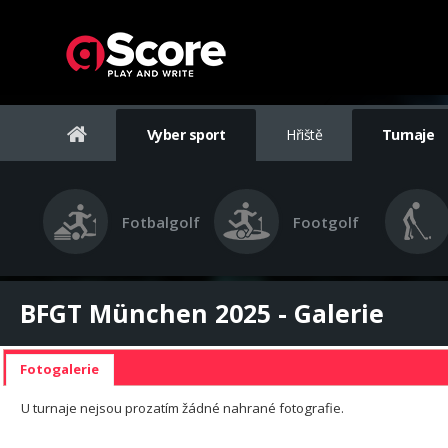
Vyber sport
Hřiště
Turnaje
Fotbalgolf
Footgolf
BFGT München 2025 - Galerie
Fotogalerie
U turnaje nejsou prozatím žádné nahrané fotografie.