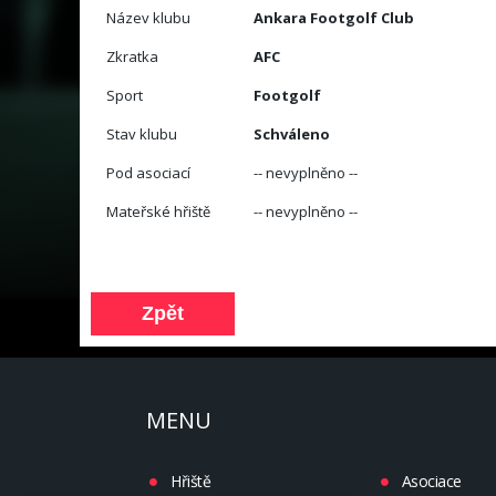
Název klubu
Ankara Footgolf Club
Zkratka
AFC
Sport
Footgolf
Stav klubu
Schváleno
Pod asociací
-- nevyplněno --
Mateřské hřiště
-- nevyplněno --
MENU
Hřiště
Asociace