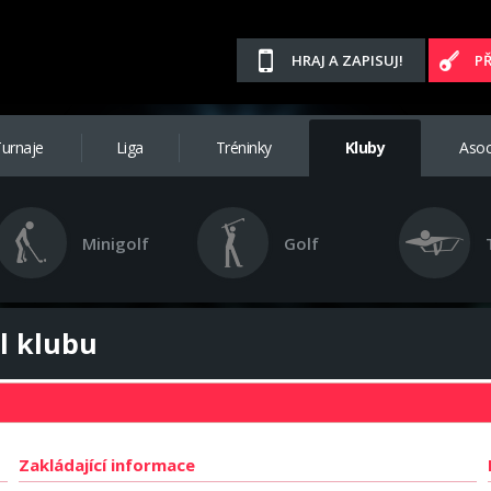
HRAJ A ZAPISUJ!
P
urnaje
Liga
Tréninky
Kluby
Asoc
Minigolf
Golf
l klubu
Zakládající informace