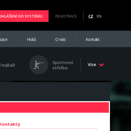
ŘIHLÁŠENÍ DO SYSTÉMU
REGISTRACE
CZ
EN
iace
Hráči
O nás
Kontakt
Sportovní
Více
TeqBall
střelba
Kontakty