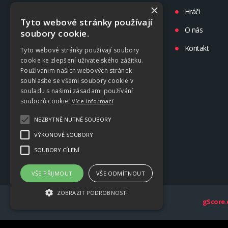
×
Turnaje
Hráči
Tyto webové stránky používají
Liga
O nás
soubory cookie.
Tréninky
Kontakt
Tyto webové stránky používají soubory
cookie ke zlepšení uživatelského zážitku.
Kluby
Používáním našich webových stránek
souhlasíte se všemi soubory cookie v
souladu s našimi zásadami používání
souborů cookie.
Více informací
NEZBYTNĚ NUTNÉ SOUBORY
VÝKONOVÉ SOUBORY
SOUBORY CÍLENÍ
VŠE PŘIJMOUT
VŠE ODMÍTNOUT
ZOBRAZIT PODROBNOSTI
gScore.