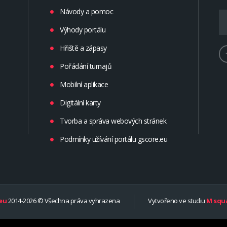
Návody a pomoc
Výhody portálu
Hřiště a zápasy
Pořádání turnajů
Mobilní aplikace
Digitální karty
Tvorba a správa webových stránek
Podmínky užívání portálu gscore.eu
eu
2014-2026 © Všechna práva vyhrazena
Vytvořeno ve studiu
M squa