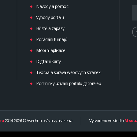
Návody a pomoc
Výhody portálu
Hřiště a zápasy
Pořádání turnajů
Mobilní aplikace
Digitální karty
Tvorba a správa webových stránek
Podmínky užívání portálu gscore.eu
eu
2014-2026 © Všechna práva vyhrazena
Vytvořeno ve studiu
M squa