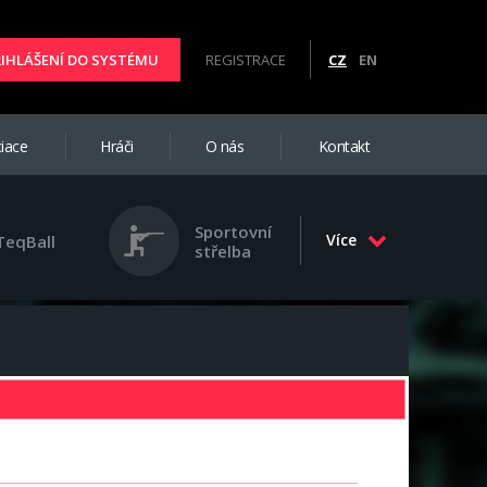
ŘIHLÁŠENÍ DO SYSTÉMU
REGISTRACE
CZ
EN
iace
Hráči
O nás
Kontakt
Sportovní
Více
TeqBall
střelba