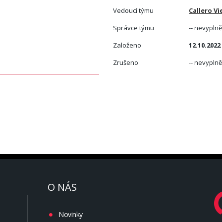
Vedoucí týmu
Callero V
Správce týmu
-- nevyplně
Založeno
12.10.2022
Zrušeno
-- nevyplně
O NÁS
Novinky