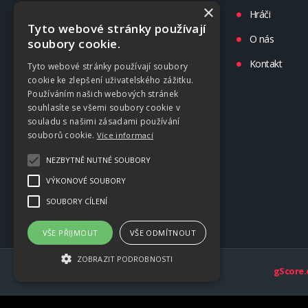
×
Turnaje
Hráči
Tyto webové stránky používají
Liga
O nás
soubory cookie.
Tréninky
Kontakt
Tyto webové stránky používají soubory
cookie ke zlepšení uživatelského zážitku.
Kluby
Používáním našich webových stránek
souhlasíte se všemi soubory cookie v
souladu s našimi zásadami používání
souborů cookie.
Více informací
NEZBYTNĚ NUTNÉ SOUBORY
VÝKONOVÉ SOUBORY
SOUBORY CÍLENÍ
VŠE PŘIJMOUT
VŠE ODMÍTNOUT
ZOBRAZIT PODROBNOSTI
gScore.