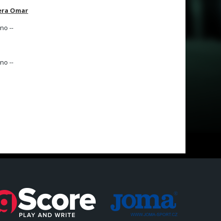
iera Omar
no --
no --