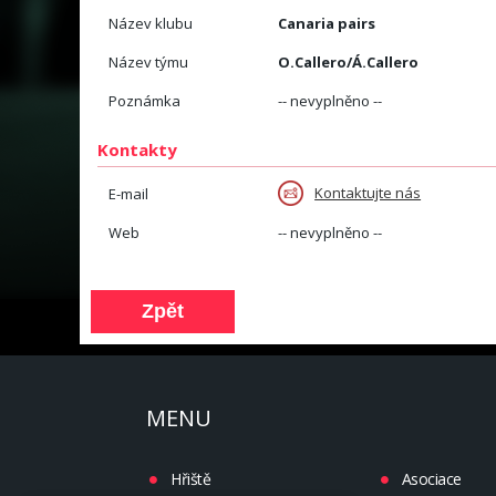
Název klubu
Canaria pairs
Název týmu
O.Callero/Á.Callero
Poznámka
-- nevyplněno --
Kontakty
Kontaktujte nás
E-mail
Web
-- nevyplněno --
MENU
Hřiště
Asociace