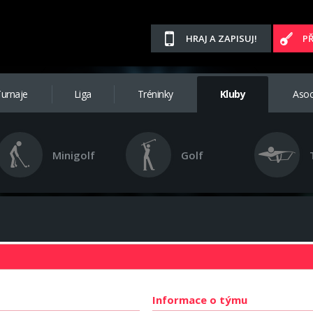
HRAJ A ZAPISUJ!
P
urnaje
Liga
Tréninky
Kluby
Asoc
Minigolf
Golf
Informace o týmu