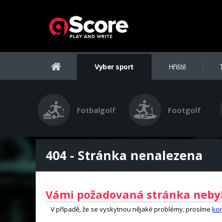
Vyber sport
Hřiště
Fotbalgolf
Footgolf
404 - Stránka nenalezena
Vámi požadovaná stránka neby
V případě, že se vyskytnou nějaké problémy, prosíme
kon