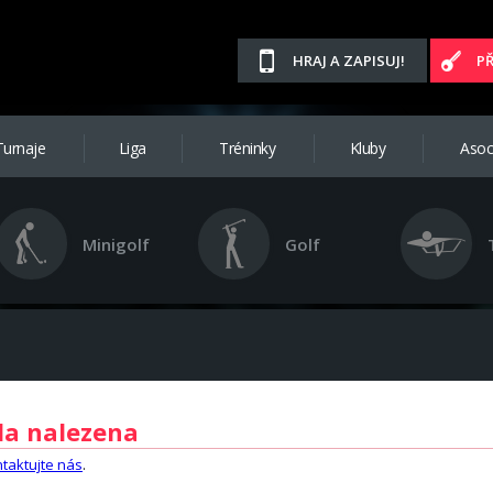
HRAJ A ZAPISUJ!
P
Turnaje
Liga
Tréninky
Kluby
Asoc
Minigolf
Golf
la nalezena
taktujte nás
.