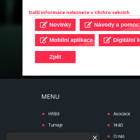
Další informace naleznete v těchto sekcích
MENU
Hřiště
Asociace
Turnaje
Hráči
×
Liga
O nás