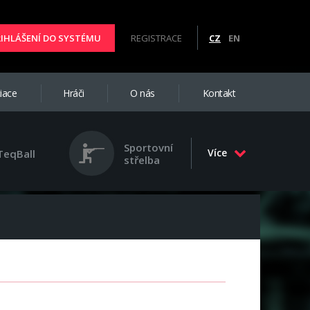
ŘIHLÁŠENÍ DO SYSTÉMU
REGISTRACE
CZ
EN
iace
Hráči
O nás
Kontakt
Sportovní
Více
TeqBall
střelba