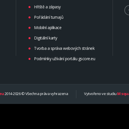
Hřiště a zápasy
Pořádání turnajů
Mobilní aplikace
Digitální karty
Tvorba a správa webových stránek
Podmínky užívání portálu gscore.eu
eu
2014-2026 © Všechna práva vyhrazena
Vytvořeno ve studiu
M squa