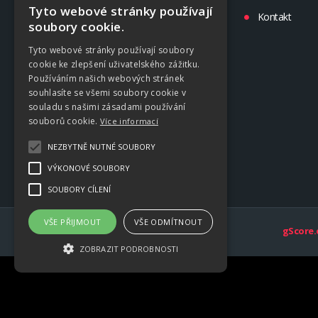
Tyto webové stránky používají
Tréninky
Kontakt
soubory cookie.
Kluby
Tyto webové stránky používají soubory
cookie ke zlepšení uživatelského zážitku.
Používáním našich webových stránek
souhlasíte se všemi soubory cookie v
souladu s našimi zásadami používání
souborů cookie.
Více informací
NEZBYTNĚ NUTNÉ SOUBORY
VÝKONOVÉ SOUBORY
SOUBORY CÍLENÍ
VŠE PŘIJMOUT
VŠE ODMÍTNOUT
gScore.
ZOBRAZIT PODROBNOSTI
Nezbytně nutné soubory