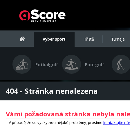
Vyber sport
Hřiště
Turnaje
Fotbalgolf
Footgolf
404 - Stránka nenalezena
Vámi požadovaná stránka nebyla nal
V případě, že se vyskytnou nějaké problémy, prosíme
kontaktujte ná