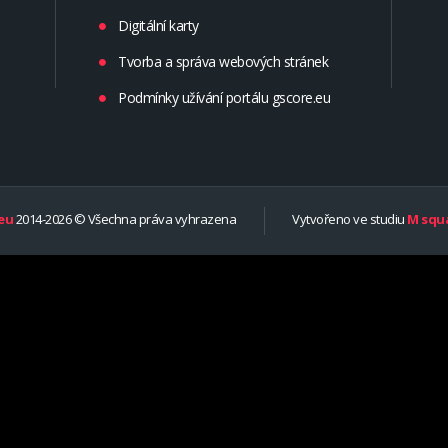
Digitální karty
Tvorba a správa webových stránek
Podmínky užívání portálu gscore.eu
eu
2014-2026 © Všechna práva vyhrazena
Vytvořeno ve studiu
M squa