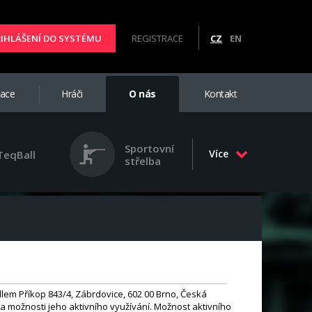
ŘIHLÁŠENÍ DO SYSTÉMU
REGISTRACE
CZ
EN
iace
Hráči
O nás
Kontakt
Sportovní
Více
TeqBall
střelba
dlem Příkop 843/4, Zábrdovice, 602 00 Brno, Česká
a možnosti jeho aktivního využívání. Možnost aktivního