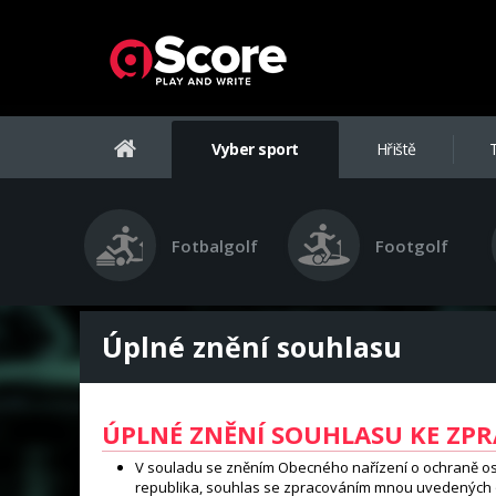
Vyber sport
Hřiště
Fotbalgolf
Footgolf
Úplné znění souhlasu
ÚPLNÉ ZNĚNÍ SOUHLASU KE ZP
V souladu se zněním Obecného nařízení o ochraně osobn
republika, souhlas se zpracováním mnou uvedených o