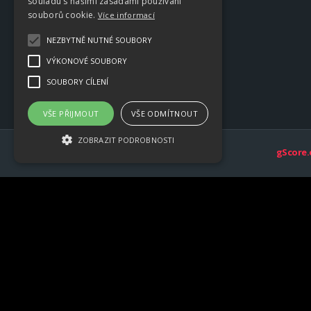
souladu s našimi zásadami používání
souborů cookie.
Více informací
NEZBYTNĚ NUTNÉ SOUBORY
VÝKONOVÉ SOUBORY
SOUBORY CÍLENÍ
VŠE PŘIJMOUT
VŠE ODMÍTNOUT
ZOBRAZIT PODROBNOSTI
gScore.
Nezbytně nutné soubory
Výkonové soubory
Soubory cílení
Nezbytně nutné soubory cookie umožňují
základní funkce webových stránek, jako je
přihlášení uživatele a správa účtu. Webové
stránky nelze bez nezbytně nutných
souborů cookie správně používat.
Provider /
Název
Vyprší
Popis