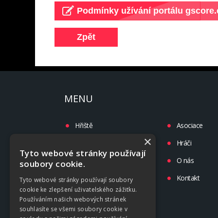
MENU
Hřiště
Asociace
×
Turnaje
Hráči
Tyto webové stránky používají
Liga
O nás
soubory cookie.
Tréninky
Kontakt
Tyto webové stránky používají soubory
cookie ke zlepšení uživatelského zážitku.
Kluby
Používáním našich webových stránek
souhlasíte se všemi soubory cookie v