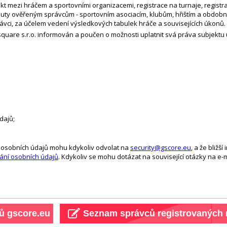
kt mezi hráčem a sportovními organizacemi, registrace na turnaje, regist
uty ověřeným správcům - sportovním asociacím, klubům, hřištím a obdobný
ávci, za účelem vedení výsledkových tabulek hráče a souvisejících úkonů.
 M square s.r.o. informován a poučen o možnosti uplatnit svá práva subjek
dajů;
m osobních údajů mohu kdykoliv odvolat na
security@gscore.eu
, a že bliž
ání osobních údajů
. Kdykoliv se mohu dotázat na související otázky na e-