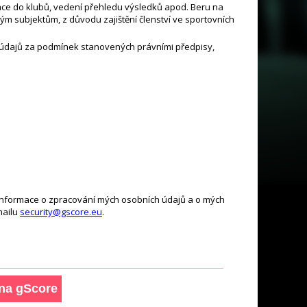
race do klubů, vedení přehledu výsledků apod. Beru na
m subjektům, z důvodu zajištění členství ve sportovních
tu údajů za podmínek stanovených právními předpisy,
ší informace o zpracování mých osobních údajů a o mých
mailu
security@gscore.eu
.