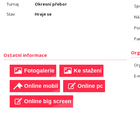
Turnaj
Okresní přebor
Sp
Stav
Hraje se
Náz
Po
Pa
Org
Ostatní informace
Or
E-m