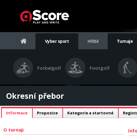
Vyber sport
Hřiště
Turnaje
Fotbalgolf
Footgolf
Okresní přebor
Informace
Propozice
Kategorie a startovné
Regist
O turnaji
Inf