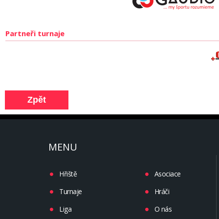
Partneři turnaje
MENU
Hřiště
Asociace
Turnaje
Hráči
Liga
O nás