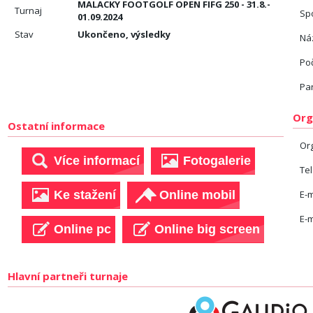
MALACKY FOOTGOLF OPEN FIFG 250 - 31.8.-
Turnaj
Sp
01.09.2024
Stav
Ukončeno, výsledky
Náz
Po
Pa
Org
Ostatní informace
Or
Te
E-m
E-m
Hlavní partneři turnaje