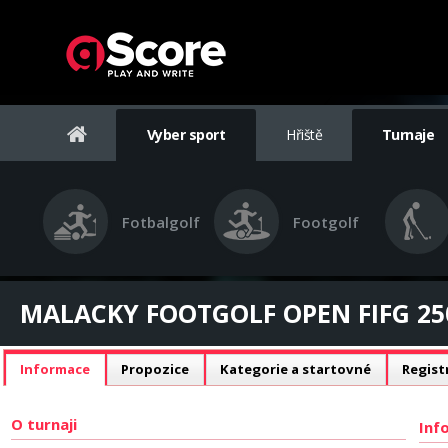
Vyber sport
Hřiště
Turnaje
Fotbalgolf
Footgolf
MALACKY FOOTGOLF OPEN FIFG 250 -
Informace
Propozice
Kategorie a startovné
Regist
O turnaji
Inf