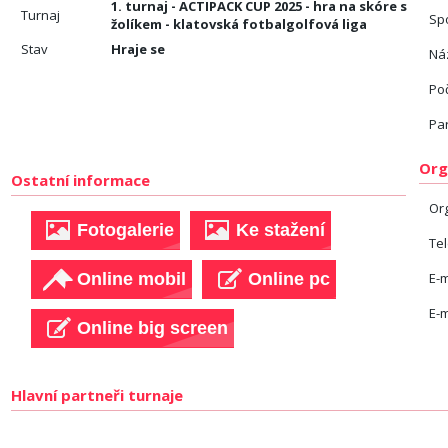
1. turnaj - ACTIPACK CUP 2025 - hra na skóre s
Turnaj
Sp
žolíkem - klatovská fotbalgolfová liga
Stav
Hraje se
Náz
Po
Pa
Org
Ostatní informace
Or
Te
E-m
E-m
Hlavní partneři turnaje