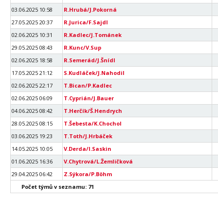
03.06.2025 10:58
R.Hrubá/J.Pokorná
27.05.2025 20:37
R.Jurica/F.Sajdl
02.06.2025 10:31
R.Kadlec/J.Tománek
29.05.2025 08:43
R.Kunc/V.Sup
02.06.2025 18:58
R.Semerád/J.Šnídl
17.05.2025 21:12
S.Kudláček/J.Nahodil
02.06.2025 22:17
T.Bican/P.Kadlec
02.06.2025 06:09
T.Cyprián/J.Bauer
04.06.2025 08:42
T.Herčík/Š.Hendrych
28.05.2025 08:15
T.Šebesta/K.Chochol
03.06.2025 19:23
T.Toth/J.Hrbáček
14.05.2025 10:05
V.Derda/I.Saskin
01.06.2025 16:36
V.Chytrová/L.Žemličková
29.04.2025 06:42
Z.Sýkora/P.Böhm
Počet týmů v seznamu: 71