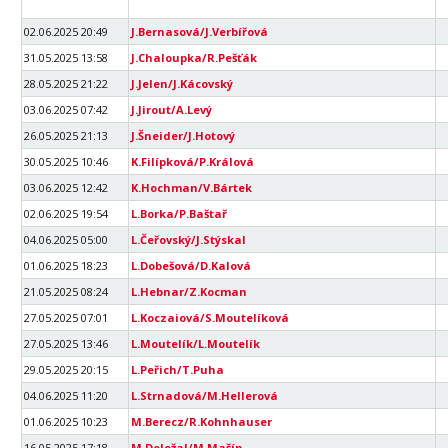
02.06.2025 20:49
J.Bernasová/J.Verbířová
31.05.2025 13:58
J.Chaloupka/R.Pešťák
28.05.2025 21:22
J.Jelen/J.Kácovský
03.06.2025 07:42
J.Jirout/A.Levý
26.05.2025 21:13
J.Šneider/J.Hotový
30.05.2025 10:46
K.Filípková/P.Králová
03.06.2025 12:42
K.Hochman/V.Bártek
02.06.2025 19:54
L.Borka/P.Baštař
04.06.2025 05:00
L.Čeřovský/J.Stýskal
01.06.2025 18:23
L.Dobešová/D.Kalová
21.05.2025 08:24
L.Hebnar/Z.Kocman
27.05.2025 07:01
L.Koczaiová/S.Moutelíková
27.05.2025 13:46
L.Moutelík/L.Moutelík
29.05.2025 20:15
L.Peřich/T.Puha
04.06.2025 11:20
L.Strnadová/M.Hellerová
01.06.2025 10:23
M.Berecz/R.Kohnhauser
16.05.2025 17:18
M.Doležal/M.Mašín