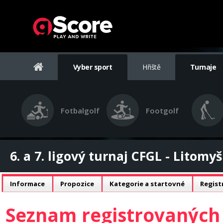
Vyber sport
Hřiště
Turnaje
Fotbalgolf
Footgolf
6. a 7. ligový turnaj CFGL - Litomyš
Informace
Propozice
Kategorie a startovné
Regist
Seznam registrovaných