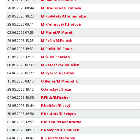
28.05.2025 08:44
M.Hradečná/J.Puhová
29.05.2025 19:23
M.Kodýtek/D.Hamamdžič
28.05.2025 09:11
M.Křelinová/T.Hotová
03.06.2025 07:59
M.Mareš/P.Mareš
29.05.2025 13:23
M.Pešír/M.Polách
02.06.2025 19:39
M.Pleštil/M.Frous
15.05.2025 12:13
M.Šulc/P.Kocián
08.05.2025 06:37
M.Valášek/A.Valášek
04.06.2025 06:27
M.Vyskočil/J.Lužný
15.05.2025 04:13
O.Beneš/M.Moutelik
28.05.2025 19:12
O.Janský/L.Brůža
04.06.2025 10:35
P.Flídr/E.Fischer
28.05.2025 13:44
P.Košíček/D.Levý
30.05.2025 16:56
P.Koutník/D.Sekyra
02.06.2025 12:57
P.Mičkal/N.Kondratko
02.06.2025 18:59
P.Rompotl/F.Holubek
04.06.2025 10:49
R.Fišer/M.Mazurek