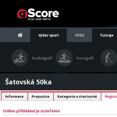
Vyber sport
Hřiště
Turnaje
Fotbalgolf
Footgolf
Šatovská 50ka
Informace
Propozice
Kategorie a startovné
Regist
Online přihlášení je uzavřeno!