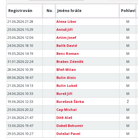
Registrován
No.
Jméno hráče
Pohlaví
21.06.2026 21:28
Alexa Libor
M
25.06.2026 15:29
Antoš Jiří
M
25.06.2026 12:06
Artim Josef
M
24.06.2026 18:10
Balík David
M
19.05.2026 14:19
Benc Roman
M
31.01.2026 22:24
Brabec Zdeněk
M
28.04.2026 10:39
Břeň Milan
M
09.06.2026 18:47
Bulin Alois
M
21.06.2026 14:13
Bulín Luboš
M
24.06.2026 10:33
Bureš Jiří
M
19.06.2026 12:33
Burešová Šárka
Ž
25.06.2026 20:22
Cap Michal
M
21.06.2026 21:47
Dítě Aleš
M
13.06.2026 19:47
Dobeš Bohumír
M
29.05.2026 10:27
Doležal Pavel
M