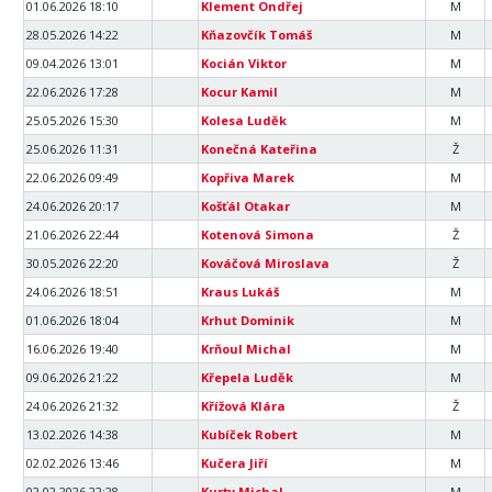
01.06.2026 18:10
Klement Ondřej
M
28.05.2026 14:22
Kňazovčík Tomáš
M
09.04.2026 13:01
Kocián Viktor
M
22.06.2026 17:28
Kocur Kamil
M
25.05.2026 15:30
Kolesa Luděk
M
25.06.2026 11:31
Konečná Kateřina
Ž
22.06.2026 09:49
Kopřiva Marek
M
24.06.2026 20:17
Košťál Otakar
M
21.06.2026 22:44
Kotenová Simona
Ž
30.05.2026 22:20
Kováčová Miroslava
Ž
24.06.2026 18:51
Kraus Lukáš
M
01.06.2026 18:04
Krhut Dominik
M
16.06.2026 19:40
Krňoul Michal
M
09.06.2026 21:22
Křepela Luděk
M
24.06.2026 21:32
Křížová Klára
Ž
13.02.2026 14:38
Kubíček Robert
M
02.02.2026 13:46
Kučera Jiří
M
02.02.2026 22:28
Kurty Michal
M