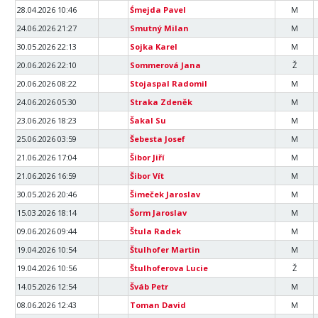
28.04.2026 10:46
Śmejda Pavel
M
24.06.2026 21:27
Smutný Milan
M
30.05.2026 22:13
Sojka Karel
M
20.06.2026 22:10
Sommerová Jana
Ž
20.06.2026 08:22
Stojaspal Radomil
M
24.06.2026 05:30
Straka Zdeněk
M
23.06.2026 18:23
Šakal Su
M
25.06.2026 03:59
Šebesta Josef
M
21.06.2026 17:04
Šibor Jiří
M
21.06.2026 16:59
Šibor Vít
M
30.05.2026 20:46
Šimeček Jaroslav
M
15.03.2026 18:14
Šorm Jaroslav
M
09.06.2026 09:44
Štula Radek
M
19.04.2026 10:54
Štulhofer Martin
M
19.04.2026 10:56
Štulhoferova Lucie
Ž
14.05.2026 12:54
Šváb Petr
M
08.06.2026 12:43
Toman David
M