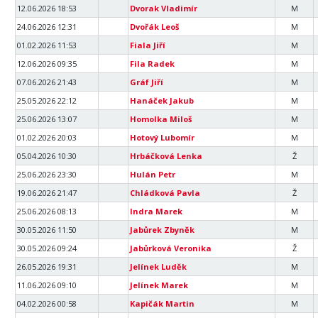
12.06.2026 18:53
Dvorak Vladimír
M
24.06.2026 12:31
Dvořák Leoš
M
01.02.2026 11:53
Fiala Jiří
M
12.06.2026 09:35
Fila Radek
M
07.06.2026 21:43
Gráf Jiří
M
25.05.2026 22:12
Hanáček Jakub
M
25.06.2026 13:07
Homolka Miloš
M
01.02.2026 20:03
Hotový Lubomír
M
05.04.2026 10:30
Hrbáčková Lenka
Ž
25.06.2026 23:30
Hulán Petr
M
19.06.2026 21:47
Chládková Pavla
Ž
25.06.2026 08:13
Indra Marek
M
30.05.2026 11:50
Jabůrek Zbyněk
M
30.05.2026 09:24
Jabůrková Veronika
Ž
26.05.2026 19:31
Jelínek Luděk
M
11.06.2026 09:10
Jelínek Marek
M
04.02.2026 00:58
Kapičák Martin
M