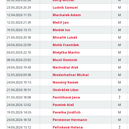
23.06.2026 20:29
Ludvík Samuel
M
12.04.2026 11:35
Machalek Adam
M
12.03.2026 21:39
Mečíř Jan
M
19.05.2026 15:13
Medek Ivo
M
21.06.2026 20:59
Minařík Lukáš
M
24.06.2026 22:09
Molik František
M
06.05.2026 22:10
Motyčka Martin
M
08.06.2026 23:02
Musil Dominik
M
24.06.2026 19:43
Nechvátal Aleš
M
12.05.2026 09:38
Niederhafner Michal
M
24.04.2026 19:15
Novotný Radek
M
21.06.2026 18:51
Ondráček Libor
M
01.06.2026 18:08
Pantlíková Jana
Ž
24.06.2026 12:02
Pavelek Aleš
M
19.05.2026 14:26
Pavelka Jindřich
M
24.06.2026 18:53
Persteiner Hermann
M
14.06.2026 15:12
Peřinková Helena
Ž