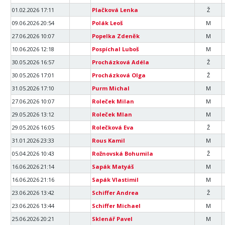
01.02.2026 17:11
Plačková Lenka
Ž
09.06.2026 20:54
Polák Leoš
M
27.06.2026 10:07
Popelka Zdeněk
M
10.06.2026 12:18
Pospíchal Luboš
M
30.05.2026 16:57
Procházková Adéla
Ž
30.05.2026 17:01
Procházková Olga
Ž
31.05.2026 17:10
Purm Michal
M
27.06.2026 10:07
Roleček Milan
M
29.05.2026 13:12
Roleček Mlan
M
29.05.2026 16:05
Rolečková Eva
Ž
31.01.2026 23:33
Rous Kamil
M
05.04.2026 10:43
Rožnovská Bohumila
Ž
16.06.2026 21:14
Sapák Matyáš
M
16.06.2026 21:16
Sapák Vlastimil
M
23.06.2026 13:42
Schiffer Andrea
Ž
23.06.2026 13:44
Schiffer Michael
M
25.06.2026 20:21
Sklenář Pavel
M