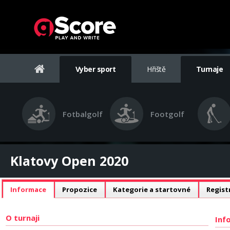
Vyber sport
Hřiště
Turnaje
Fotbalgolf
Footgolf
Klatovy Open 2020
Informace
Propozice
Kategorie a startovné
Regist
O turnaji
Inf