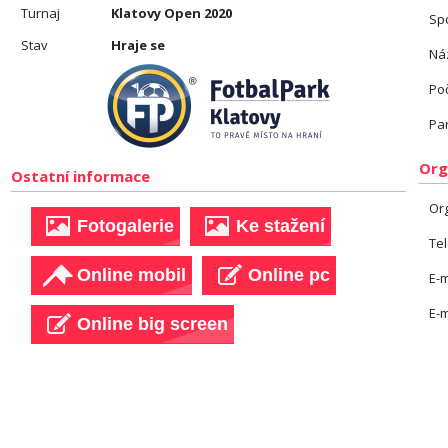
Turnaj
Klatovy Open 2020
Sp
Stav
Hraje se
Náz
Po
Pa
Org
Ostatní informace
Or
Te
E-m
E-m